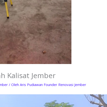
h Kalisat Jember
ember
/ Oleh
Aris Pudiawan Founder Renovasi Jember