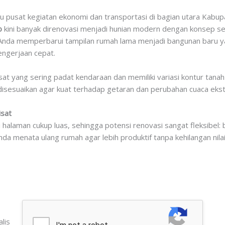
tu pusat kegiatan ekonomi dan transportasi di bagian utara Kabu
o
kini banyak direnovasi menjadi hunian modern dengan konsep sem
da memperbarui tampilan rumah lama menjadi bangunan baru yang
ngerjaan cepat.
at yang sering padat kendaraan dan memiliki variasi kontur tanah
 disesuaikan agar kuat terhadap getaran dan perubahan cuaca eks
isat
i halaman cukup luas, sehingga potensi renovasi sangat fleksibel:
a menata ulang rumah agar lebih produktif tanpa kehilangan nilai
lis