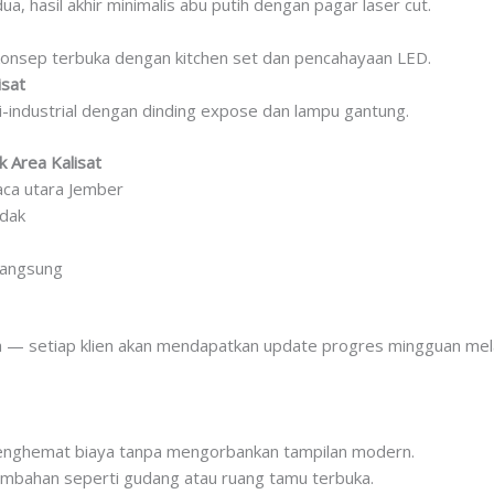
a, hasil akhir minimalis abu putih dengan pagar laser cut.
konsep terbuka dengan kitchen set dan pencahayaan LED.
isat
-industrial dengan dinding expose dan lampu gantung.
 Area Kalisat
aca utara Jember
adak
langsung
 — setiap klien akan mendapatkan update progres mingguan mel
menghemat biaya tanpa mengorbankan tampilan modern.
ambahan seperti gudang atau ruang tamu terbuka.