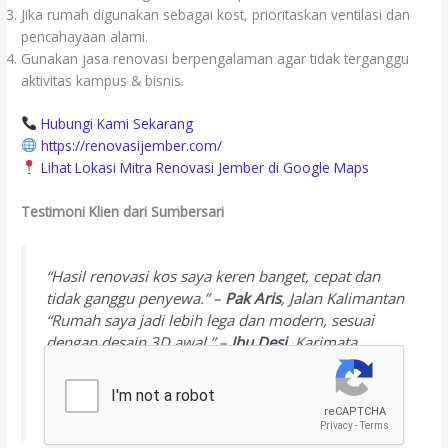
Jika rumah digunakan sebagai kost, prioritaskan ventilasi dan
pencahayaan alami.
Gunakan jasa renovasi berpengalaman agar tidak terganggu
aktivitas kampus & bisnis.
Hubungi Kami Sekarang
https://renovasijember.com/
Lihat Lokasi Mitra Renovasi Jember di Google Maps
Testimoni Klien dari Sumbersari
“Hasil renovasi kos saya keren banget, cepat dan
tidak ganggu penyewa.” –
Pak Aris
, Jalan Kalimantan
“Rumah saya jadi lebih lega dan modern, sesuai
dengan desain 3D awal.” –
Ibu Desi
, Karimata
“RAB-nya jelas, timnya disiplin, hasil sesuai waktu.”
–
Ibu Vina
, Griya Mangli Indah