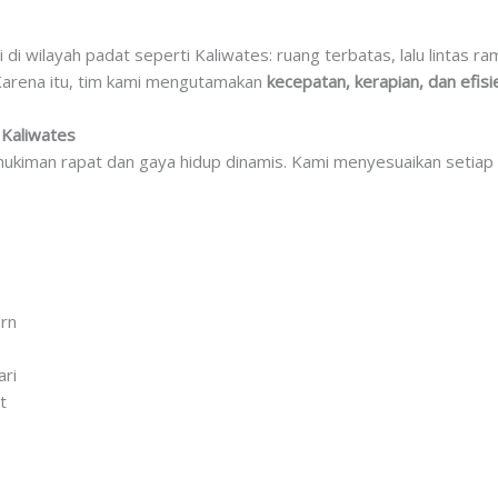
i wilayah padat seperti Kaliwates: ruang terbatas, lalu lintas r
Karena itu, tim kami mengutamakan
kecepatan, kerapian, dan efisie
 Kaliwates
kiman rapat dan gaya hidup dinamis. Kami menyesuaikan setiap d
ern
ari
t