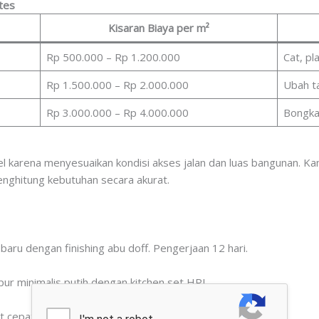
tes
Kisaran Biaya per m²
Rp 500.000 – Rp 1.200.000
Cat, pl
Rp 1.500.000 – Rp 2.000.000
Ubah t
Rp 3.000.000 – Rp 4.000.000
Bongkar
ibel karena menyesuaikan kondisi akses jalan dan luas bangunan. 
nghitung kebutuhan secara akurat.
baru dengan finishing abu doff. Pengerjaan 12 hari.
ur minimalis putih dengan kitchen set HPL.
 cepat & penggantian keramik, selesai 18 hari.