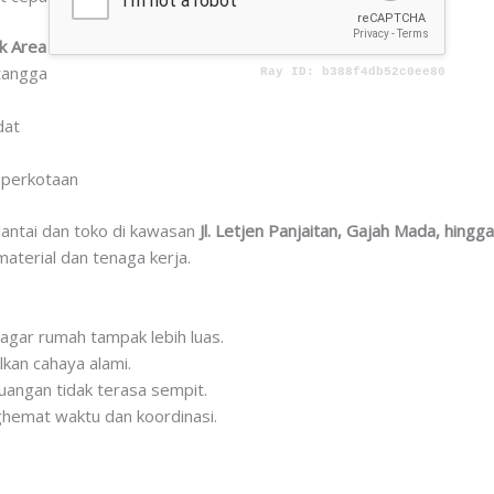
k Area Kota
tangga
dat
n perkotaan
lantai dan toko di kawasan
Jl. Letjen Panjaitan, Gajah Mada, hin
terial dan tenaga kerja.
 agar rumah tampak lebih luas.
kan cahaya alami.
uangan tidak terasa sempit.
ghemat waktu dan koordinasi.