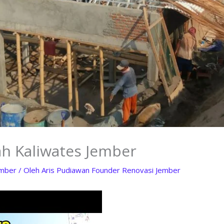
h Kaliwates Jember
ember
/ Oleh
Aris Pudiawan Founder Renovasi Jember