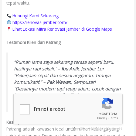
tepat waktu.
Hubungi Kami Sekarang
https://renovasijember.com/
Lihat Lokasi Mitra Renovasi Jember di Google Maps
Testimoni Klien dari Patrang
“Rumah lama saya sekarang terasa seperti baru,
hasilnya rapi sekali.” –
Ibu Anik
, Jember Lor
“Pekerjaan cepat dan sesuai anggaran. Timnya
komunikatif.” –
Pak Wawan
, Sempusari
“Desainnya modern tapi tetap adem, cocok dengan
lingkungan Patrang.” –
Ibu Fitri
, Gunung Batu
Kesimpulan
Patrang adalah kawasan ideal untuk rumah keluarga yang
sejuk dan tenang. Dengan dukungan tim berpengalaman dan