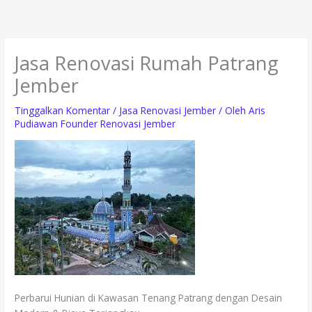
Lewati
ke
konten
Jasa Renovasi Rumah Patrang
Jember
Tinggalkan Komentar
/
Jasa Renovasi Jember
/ Oleh
Aris
Pudiawan Founder Renovasi Jember
Perbarui Hunian di Kawasan Tenang Patrang dengan Desain