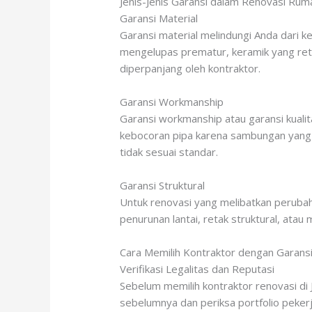
Jenis-Jenis Garansi dalam Renovasi Rum
Garansi Material
Garansi material melindungi Anda dari k
mengelupas prematur, keramik yang retak
diperpanjang oleh kontraktor.
Garansi Workmanship
Garansi workmanship atau garansi kualit
kebocoran pipa karena sambungan yang tid
tidak sesuai standar.
Garansi Struktural
Untuk renovasi yang melibatkan perubaha
penurunan lantai, retak struktural, at
Cara Memilih Kontraktor dengan Garans
Verifikasi Legalitas dan Reputasi
Sebelum memilih kontraktor renovasi di J
sebelumnya dan periksa portfolio peker