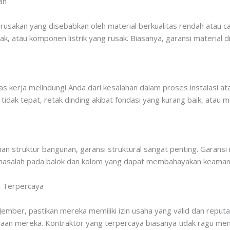
ah
erusakan yang disebabkan oleh material berkualitas rendah atau c
, atau komponen listrik yang rusak. Biasanya, garansi material 
as kerja melindungi Anda dari kesalahan dalam proses instalasi a
ak tepat, retak dinding akibat fondasi yang kurang baik, atau mas
n struktur bangunan, garansi struktural sangat penting. Garansi i
au masalah pada balok dan kolom yang dapat membahayakan keaman
i Terpercaya
ember, pastikan mereka memiliki izin usaha yang valid dan reputasi 
jaan mereka. Kontraktor yang terpercaya biasanya tidak ragu me