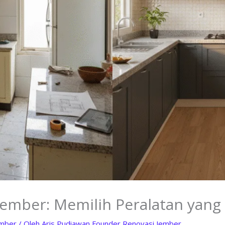
Jember: Memilih Peralatan yang
ember
/ Oleh
Aris Pudiawan Founder Renovasi Jember