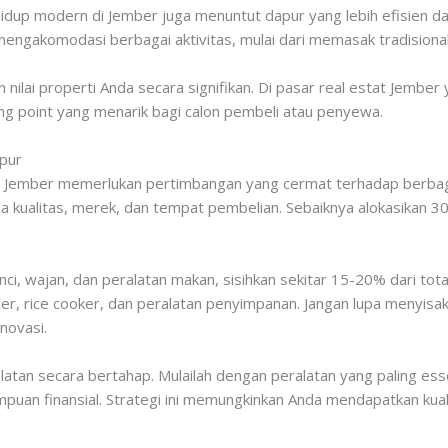
hidup modern di Jember juga menuntut dapur yang lebih efisien dan
ngakomodasi berbagai aktivitas, mulai dari memasak tradisional
nilai properti Anda secara signifikan. Di pasar real estat Jember
ng point yang menarik bagi calon pembeli atau penyewa.
pur
 Jember memerlukan pertimbangan yang cermat terhadap berbagai
ada kualitas, merek, dan tempat pembelian. Sebaiknya alokasikan
.
ci, wajan, dan peralatan makan, sisihkan sekitar 15-20% dari tota
der, rice cooker, dan peralatan penyimpanan. Jangan lupa menyis
novasi.
atan secara bertahap. Mulailah dengan peralatan yang paling ess
uan finansial. Strategi ini memungkinkan Anda mendapatkan kuali