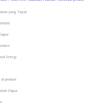
latan yang Tepat
Jember
 Dapur
Modern
mat Energi
r di Jember
latan Dapur
an