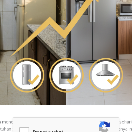
an menentukan kenyamanan dan efisiensi aktivitas memasak sehar
han spesifik, Anda dapat menciptakan dapur yang tidak hanya in