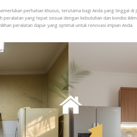
merlukan perhatian khusus, terutama bagi Anda yang tinggal di 
h peralatan yang tepat sesuai dengan kebutuhan dan kondisi iklim t
ihan peralatan dapur yang optimal untuk renovasi impian Anda.