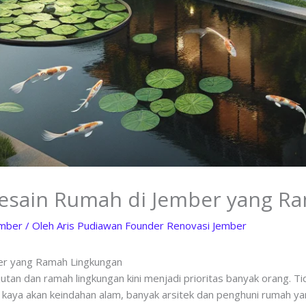
esain Rumah di Jember yang R
ember
/ Oleh
Aris Pudiawan Founder Renovasi Jember
er yang Ramah Lingkungan
utan dan ramah lingkungan kini menjadi prioritas banyak orang. Ti
 kaya akan keindahan alam, banyak arsitek dan penghuni rumah y