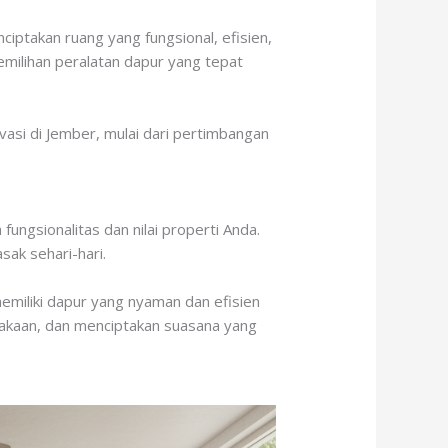
ptakan ruang yang fungsional, efisien,
milihan peralatan dapur yang tepat
vasi di Jember, mulai dari pertimbangan
ngsionalitas dan nilai properti Anda.
ak sehari-hari.
emiliki dapur yang nyaman dan efisien
lakaan, dan menciptakan suasana yang