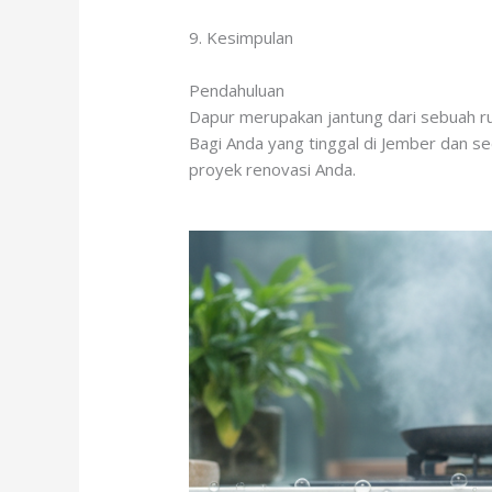
9. Kesimpulan
Pendahuluan
Dapur merupakan jantung dari sebuah r
Bagi Anda yang tinggal di Jember dan s
proyek renovasi Anda.