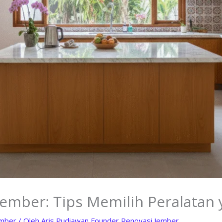
Jember: Tips Memilih Peralatan
ember
/ Oleh
Aris Pudiawan Founder Renovasi Jember