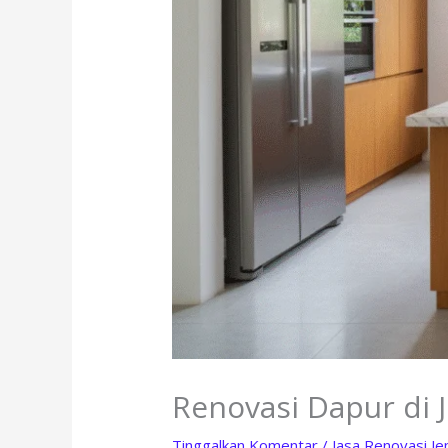
Renovasi Dapur di 
Tinggalkan Komentar
/
Jasa Renovasi J