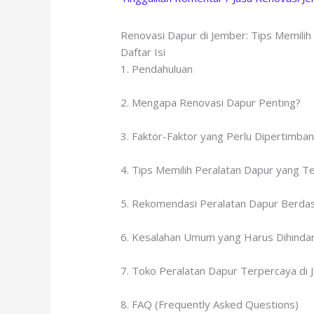
Renovasi Dapur di Jember: Tips Memilih
Daftar Isi
1. Pendahuluan
2. Mengapa Renovasi Dapur Penting?
3. Faktor-Faktor yang Perlu Dipertimb
4. Tips Memilih Peralatan Dapur yang T
5. Rekomendasi Peralatan Dapur Berda
6. Kesalahan Umum yang Harus Dihindar
7. Toko Peralatan Dapur Terpercaya di
8. FAQ (Frequently Asked Questions)