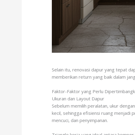
Selain itu, renovasi dapur yang tepat d
memberikan return yang baik dalam jangk
Faktor-Faktor yang Perlu Dipertimbang
Ukuran dan Layout Dapur
Sebelum memilih peralatan, ukur dengan
kecil, sehingga efisiensi ruang menjad
mencuci, dan penyimpanan.
Triangle kerja yang ideal antara kompor,