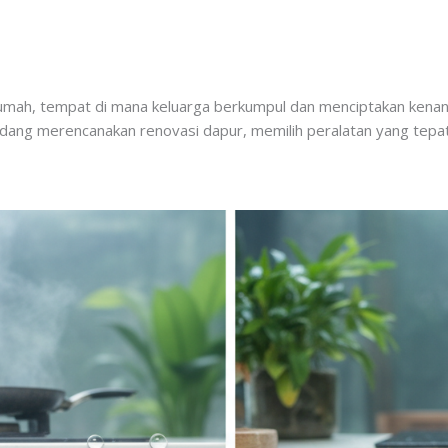
umah, tempat di mana keluarga berkumpul dan menciptakan kenang
edang merencanakan renovasi dapur, memilih peralatan yang tepa