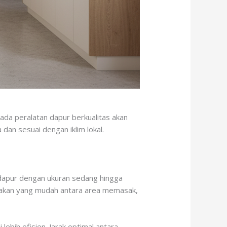
pada peralatan dapur berkualitas akan
dan sesuai dengan iklim lokal.
 dapur dengan ukuran sedang hingga
erakan yang mudah antara area memasak,
lebih efisien. Jarak optimal antara