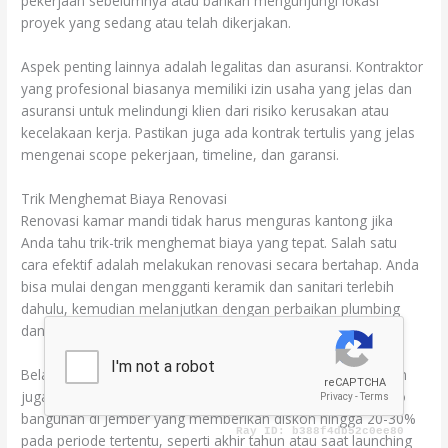
pekerjaan sebelumnya atau bahkan mengunjungi lokasi
proyek yang sedang atau telah dikerjakan.
Aspek penting lainnya adalah legalitas dan asuransi. Kontraktor
yang profesional biasanya memiliki izin usaha yang jelas dan
asuransi untuk melindungi klien dari risiko kerusakan atau
kecelakaan kerja. Pastikan juga ada kontrak tertulis yang jelas
mengenai scope pekerjaan, timeline, dan garansi.
Trik Menghemat Biaya Renovasi
Renovasi kamar mandi tidak harus menguras kantong jika
Anda tahu trik-trik menghemat biaya yang tepat. Salah satu
cara efektif adalah melakukan renovasi secara bertahap. Anda
bisa mulai dengan mengganti keramik dan sanitari terlebih
dahulu, kemudian melanjutkan dengan perbaikan plumbing
dan electrical di tahap berikutnya.
Belanja material saat ada promo atau diskon besar-besaran
juga bisa menghemat budget secara signifikan. Banyak toko
bangunan di Jember yang memberikan diskon hingga 20-30%
pada periode tertentu, seperti akhir tahun atau saat launching